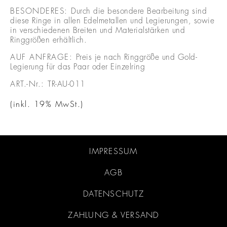
BESONDERES:
Durch die besondere Bearbeitung sind
diese Ringe in allen Edelmetallen und Legierungen, sowie
in verschiedenen Breiten und Materialstärken und
Ringgrößen erhältlich.
AUF ANFRAGE:
Preis je nach Ringgröße und Gold-
Legierung für das Paar oder Einzelring
ART.-Nr.:
TR-AU-011
(inkl. 19% MwSt.)
IMPRESSUM
AGB
DATENSCHUTZ
ZAHLUNG & VERSAND