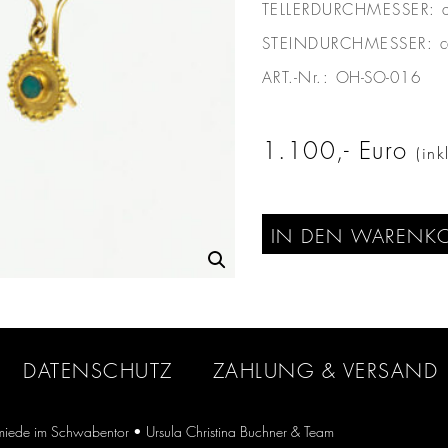
TELLERDURCHMESSER:
STEINDURCHMESSER:
ART.-Nr.:
OH-SO-016
1.100
Euro
(in
IN DEN WARENK
DATENSCHUTZ
ZAHLUNG & VERSAND
iede im Schwabentor
• Ursula Christina Buchner & Team