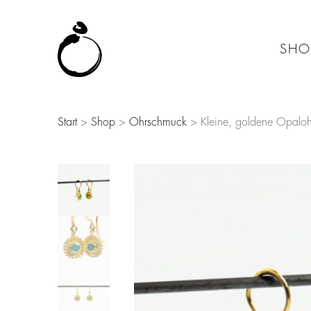
SHO
Start
>
Shop
>
Ohrschmuck
> Kleine, goldene Opaloh