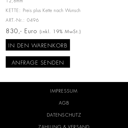
12,8mm
KETTE:
Preis plus Kette nach Wunsch
ART.-Nr.:
0496
830
Euro
(inkl. 19% MwSt.)
IN DEN WARENKORB
ANFRAGE SENDEN
IMPRESSUM
AGB
DATENSCHUTZ
ZAHLUNG & VERSAND