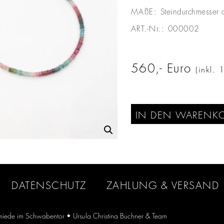
MAßE:
Steindurchmesser
ART.-Nr.:
000002
560
Euro
(inkl.
IN DEN WARENK
DATENSCHUTZ
ZAHLUNG & VERSAND
iede im Schwabentor
• Ursula Christina Buchner & Team