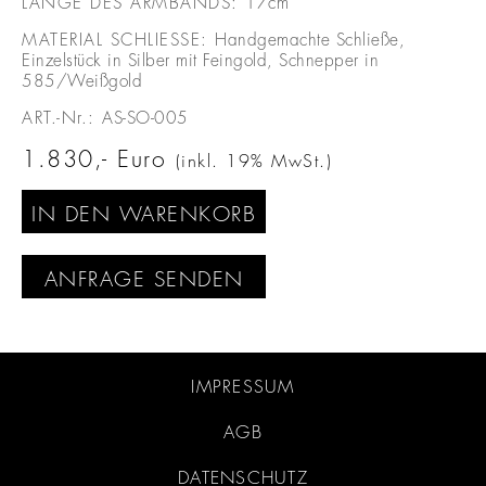
LÄNGE DES ARMBANDS:
17cm
MATERIAL SCHLIESSE:
Handgemachte Schließe,
Einzelstück in Silber mit Feingold, Schnepper in
585/Weißgold
ART.-Nr.:
AS-SO-005
1.830
Euro
(inkl. 19% MwSt.)
IN DEN WARENKORB
ANFRAGE SENDEN
IMPRESSUM
AGB
DATENSCHUTZ