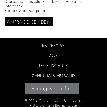
Dieses Schmuckstück ist bereits verkauft.
Interesse?
Fragen Sie uns gerne!
ANFRAGE SENDEN
IMPRESSUM
AGB
DATENSCHUTZ
ZAHLUNG & VERSAND
Vertrag widerrufen
© 2026, Goldschmiede im Schwabentor
• Ursula Christina Buchner & Team