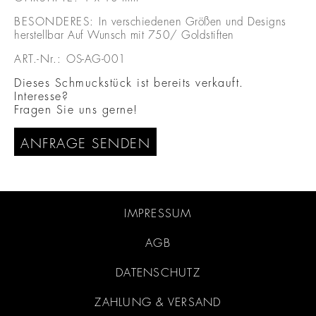
BESONDERES:
In verschiedenen Größen und Designs
herstellbar Auf Wunsch mit 750/ Goldstiften
ART.-Nr.:
OS-AG-001
Dieses Schmuckstück ist bereits verkauft.
Interesse?
Fragen Sie uns gerne!
ANFRAGE SENDEN
IMPRESSUM
AGB
DATENSCHUTZ
ZAHLUNG & VERSAND