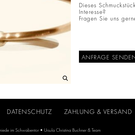
Dieses Schmuckstück 
Interesse?
Fragen Sie uns gern
ANFRAGE SENDE
DATENSCHUTZ
ZAHLUNG & VERSAND
iede im Schwabentor
• Ursula Christina Buchner & Team