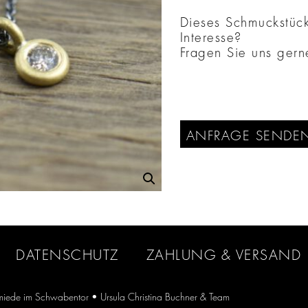
Dieses Schmuckstück 
Interesse?
Fragen Sie uns gern
ANFRAGE SENDE
DATENSCHUTZ
ZAHLUNG & VERSAND
iede im Schwabentor
• Ursula Christina Buchner & Team