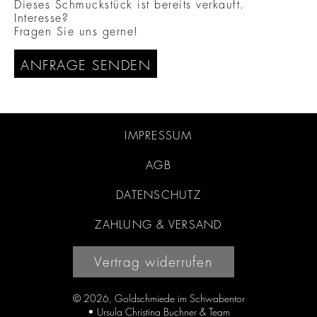
Dieses Schmuckstück ist bereits verkauft.
Interesse?
Fragen Sie uns gerne!
ANFRAGE SENDEN
IMPRESSUM
AGB
DATENSCHUTZ
ZAHLUNG & VERSAND
Vertrag widerrufen
© 2026, Goldschmiede im Schwabentor
• Ursula Christina Buchner & Team