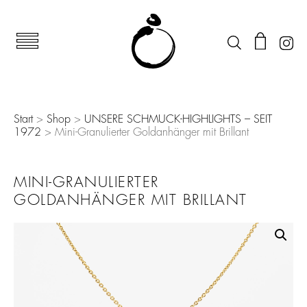
Start
>
Shop
>
UNSERE SCHMUCK-HIGHLIGHTS – SEIT
1972
> Mini-Granulierter Goldanhänger mit Brillant
MINI-GRANULIERTER
GOLDANHÄNGER MIT BRILLANT