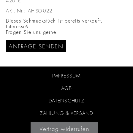
420.-€
ART.-Nr.:
AH-SO-022
Dieses Schmuckstück ist bereits verkauft.
Interesse?
Fragen Sie uns gerne!
ANFRAGE SENDEN
IMPRESSUM
AGB
DATENSCHUTZ
ZAHLUNG & VERSAND
Vertrag widerrufen