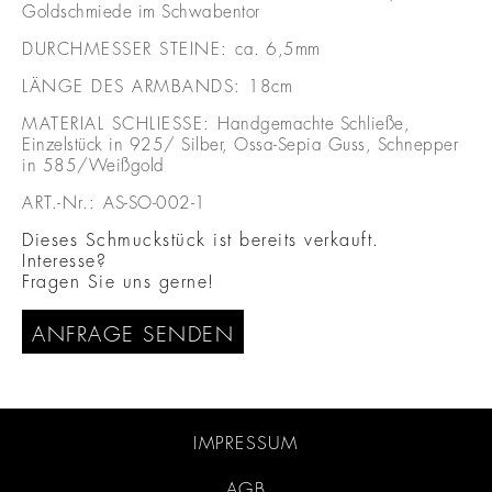
Goldschmiede im Schwabentor
DURCHMESSER STEINE:
ca. 6,5mm
LÄNGE DES ARMBANDS:
18cm
MATERIAL SCHLIESSE:
Handgemachte Schließe,
Einzelstück in 925/ Silber, Ossa-Sepia Guss, Schnepper
in 585/Weißgold
ART.-Nr.:
AS-SO-002-1
Dieses Schmuckstück ist bereits verkauft.
Interesse?
Fragen Sie uns gerne!
ANFRAGE SENDEN
IMPRESSUM
AGB