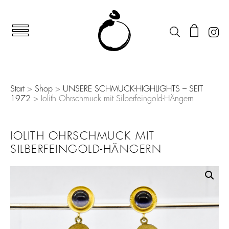
Start
>
Shop
>
UNSERE SCHMUCK-HIGHLIGHTS – SEIT
1972
> Iolith Ohrschmuck mit Silberfeingold-HÄngern
IOLITH OHRSCHMUCK MIT
SILBERFEINGOLD-HÄNGERN