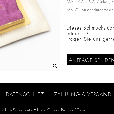
MATERIAL:
925/Silber, 9
MAßE:
Aussendurchmesse
Dieses Schmuckstück 
Interesse?
Fragen Sie uns gern
ANFRAGE SENDE
DATENSCHUTZ
ZAHLUNG & VERSAND
iede im Schwabentor
• Ursula Christina Buchner & Team