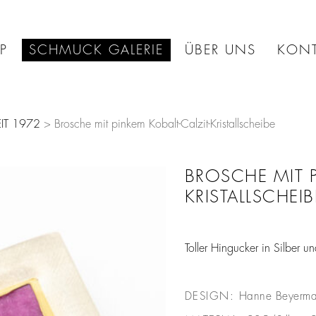
P
SCHMUCK GALERIE
ÜBER UNS
KONT
IT 1972
> Brosche mit pinkem Kobalt-Calzit-Kristallscheibe
BROSCHE MIT P
KRISTALLSCHEIB
Toller Hingucker in Silber 
DESIGN:
Hanne Beyerma