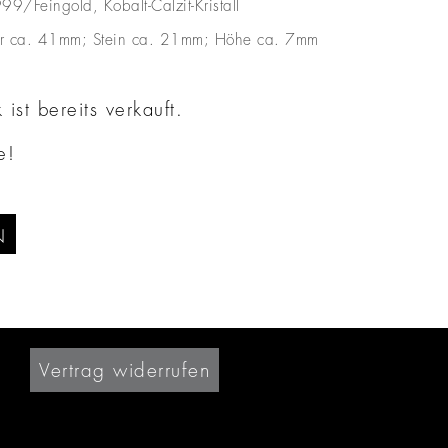
99/Feingold, Kobalt-Calzit-Kristall
r ca. 41mm; Stein ca. 21mm; Höhe ca. 7mm
ist bereits verkauft.
e!
N
Vertrag widerrufen