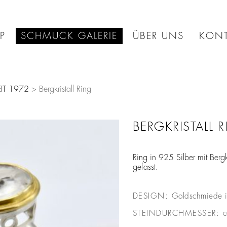
P
SCHMUCK GALERIE
ÜBER UNS
KONT
IT 1972
> Bergkristall Ring
BERGKRISTALL 
Ring in 925 Silber mit Berg
gefasst.
DESIGN:
Goldschmiede 
STEINDURCHMESSER: