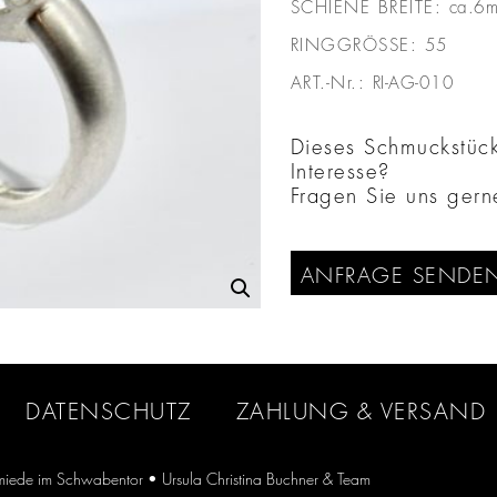
SCHIENE BREITE:
ca.6
RINGGRÖSSE:
55
ART.-Nr.:
RI-AG-010
Dieses Schmuckstück 
Interesse?
Fragen Sie uns gern
ANFRAGE SENDE
DATENSCHUTZ
ZAHLUNG & VERSAND
iede im Schwabentor
• Ursula Christina Buchner & Team