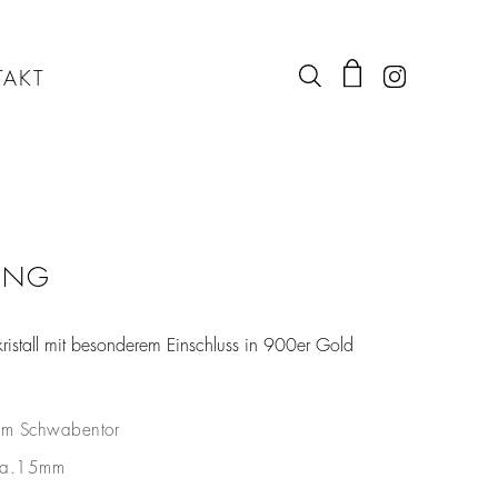
AKT
RING
kristall mit besonderem Einschluss in 900er Gold
im Schwabentor
ca.15mm