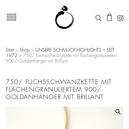
Start
>
Shop
>
UNSERE SCHMUCK-HIGHLIGHTS – SEIT
1972
> 750/ Fuchsschwanzkette mit flächengranuliertem
900/ Goldanhänger mit Brillant
750/ FUCHSSCHWANZKETTE MIT
FLÄCHENGRANULIERTEM 900/
GOLDANHÄNGER MIT BRILLANT