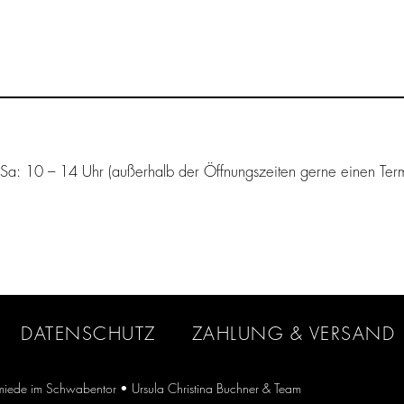
Sa: 10 – 14 Uhr (außerhalb der Öffnungszeiten gerne einen Term
DATENSCHUTZ
ZAHLUNG & VERSAND
iede im Schwabentor
• Ursula Christina Buchner & Team