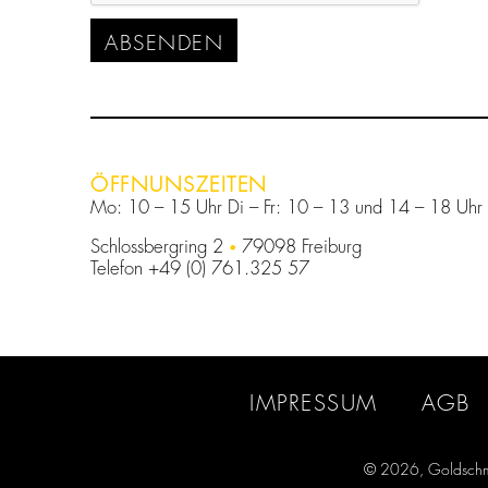
ABSENDEN
ÖFFNUNSZEITEN
Mo: 10 – 15 Uhr Di – Fr: 10 – 13 und 14 – 18 Uhr 
Schlossbergring 2
79098 Freiburg
Telefon +49 (0) 761.325 57
IMPRESSUM
AGB
© 2026, Goldschm